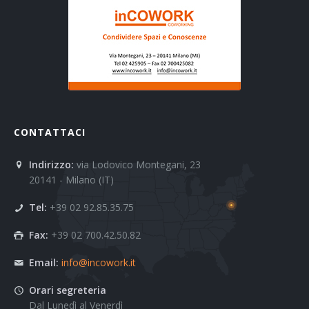
CONTATTACI
Indirizzo:
via Lodovico Montegani, 23
20141 - Milano (IT)
Tel:
+39 02 92.85.35.75
Fax:
+39 02 700.42.50.82
Email:
info@incowork.it
Orari segreteria
Dal Lunedì al Venerdì