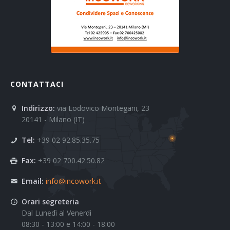
CONTATTACI
Indirizzo:
via Lodovico Montegani, 23
20141 - Milano (IT)
Tel:
+39 02 92.85.35.75
Fax:
+39 02 700.42.50.82
Email:
info@incowork.it
Orari segreteria
Dal Lunedì al Venerdì
08:30 - 13:00 e 14:00 - 18:00