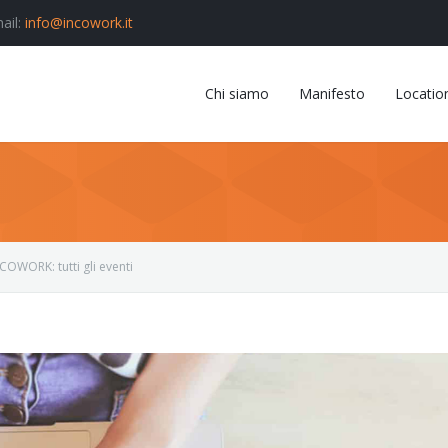
ail:
info@incowork.it
Chi siamo
Manifesto
Locatio
OWORK: tutti gli eventi