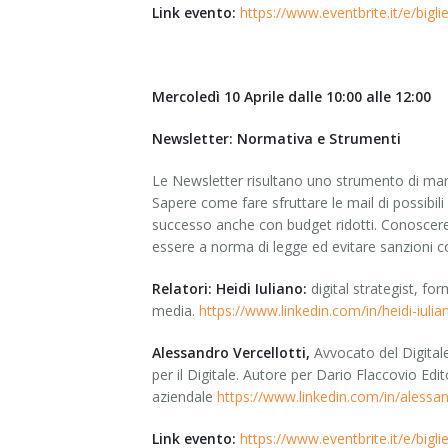
Link evento:
https://www.eventbrite.it/e/big
Mercoledì 10 Aprile dalle 10:00 alle 12:00
Newsletter: Normativa e Strumenti
Le Newsletter risultano uno strumento di marketi
Sapere come fare sfruttare le mail di possibil
successo anche con budget ridotti. Conoscere 
essere a norma di legge ed evitare sanzioni c
Relatori:
Heidi Iuliano:
digital strategist, fo
media.
https://www.linkedin.com/in/heidi-iulia
Alessandro Vercellotti,
Avvocato del Digital
per il Digitale. Autore per Dario Flaccovio Edi
aziendale
https://www.linkedin.com/in/alessan
Link evento:
https://www.eventbrite.it/e/big