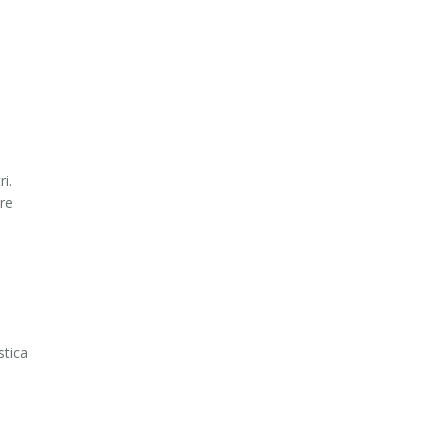
i.
ere
stica