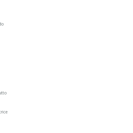
do
utto
rice