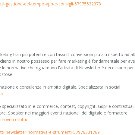
lietti-gestione-del-tempo-app-e-consigli-57975532378
ng tra i più potenti e con tassi di conversioni più alti rispetto ad altr
i clienti in nostro possesso per fare marketing è fondamentale per av
le normative che riguardano l'attività di Newsletter è necessario per
ostose.
rmazione e consulenza in ambito digitale. Specializzata in social
no
e specializzato in e-commerce, contest, copyright, Gdpr e contrattuali
tore, Speaker nei maggiori eventi nazionali del digitale e formatore
drovercellotti/
lietti-newsletter-normativa-e-strumenti-57976331769