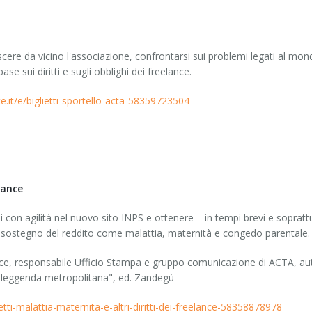
ere da vicino l'associazione, confrontarsi sui problemi legati al mon
e sui diritti e sugli obblighi dei freelance.
e.it/e/biglietti-sportello-acta-58359723504
lance
i con agilità nel nuovo sito INPS e ottenere – in tempi brevi e sopratt
a sostegno del reddito come malattia, maternità e congedo parentale.
ance, responsabile Ufficio Stampa e gruppo comunicazione di ACTA, aut
na leggenda metropolitana", ed. Zandegù
ietti-malattia-maternita-e-altri-diritti-dei-freelance-58358878978