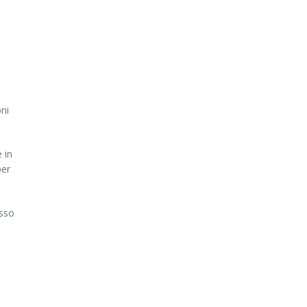
oni
 in
per
esso