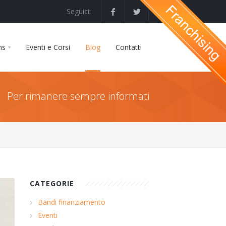
Seguici:
ns
Eventi e Corsi
Blog
Contatti
Per rimanere sempre informati
CATEGORIE
Bandi finanziamento
Eventi