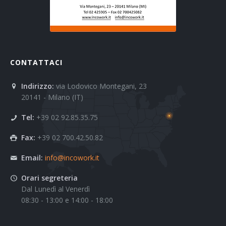
CONTATTACI
Indirizzo:
via Lodovico Montegani, 23
20141 - Milano (IT)
Tel:
+39 02 92.85.35.75
Fax:
+39 02 700.42.50.82
Email:
info@incowork.it
Orari segreteria
Dal Lunedì al Venerdì
08:30 - 13:00 e 14:00 - 18:00