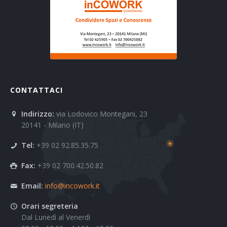
CONTATTACI
Indirizzo:
via Lodovico Montegani, 23
20141 - Milano (IT)
Tel:
+39 02 92.85.35.75
Fax:
+39 02 700.42.50.82
Email:
info@incowork.it
Orari segreteria
Dal Lunedì al Venerdì