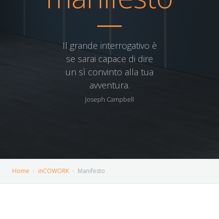
Il grande interrogativo è
se sarai capace di dire
un sì convinto alla tua
avventura.
Joseph Campbell
Home
inCOWORK
Manifesto