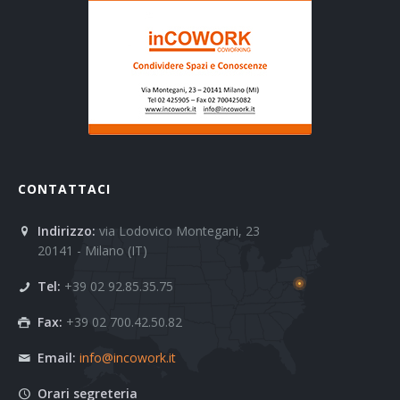
CONTATTACI
Indirizzo:
via Lodovico Montegani, 23
20141 - Milano (IT)
Tel:
+39 02 92.85.35.75
Fax:
+39 02 700.42.50.82
Email:
info@incowork.it
Orari segreteria