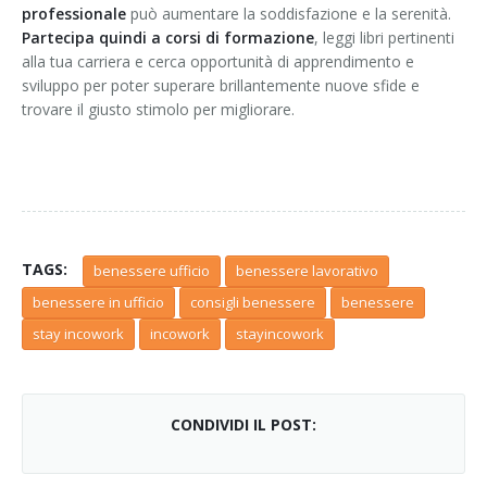
professionale
può aumentare la soddisfazione e la serenità.
Partecipa quindi a corsi di formazione
, leggi libri pertinenti
alla tua carriera e cerca opportunità di apprendimento e
sviluppo per poter superare brillantemente nuove sfide e
trovare il giusto stimolo per migliorare.
TAGS:
benessere ufficio
benessere lavorativo
benessere in ufficio
consigli benessere
benessere
stay incowork
incowork
stayincowork
CONDIVIDI IL POST: