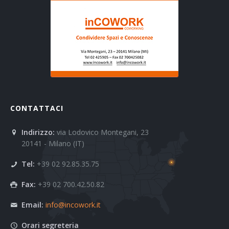
CONTATTACI
Indirizzo:
via Lodovico Montegani, 23
20141 - Milano (IT)
Tel:
+39 02 92.85.35.75
Fax:
+39 02 700.42.50.82
Email:
info@incowork.it
Orari segreteria