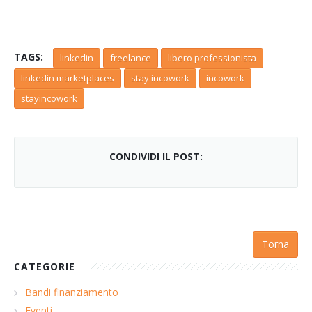
TAGS:
linkedin
freelance
libero professionista
linkedin marketplaces
stay incowork
incowork
stayincowork
CONDIVIDI IL POST:
Torna
CATEGORIE
Bandi finanziamento
Eventi