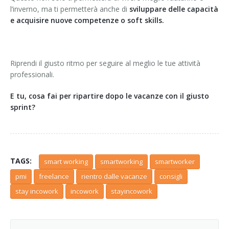
l’inverno, ma ti permetterà anche di
sviluppare delle capacità
e acquisire nuove competenze o soft skills.
Riprendi il giusto ritmo per seguire al meglio le tue attività
professionali.
E tu, cosa fai per ripartire dopo le vacanze con il giusto
sprint?
TAGS:
smart working
smartworking
smartworker
pmi
freelance
rientro dalle vacanze
consigli
stay incowork
incowork
stayincowork