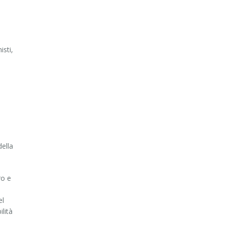
sti,
della
ro e
el
ilità