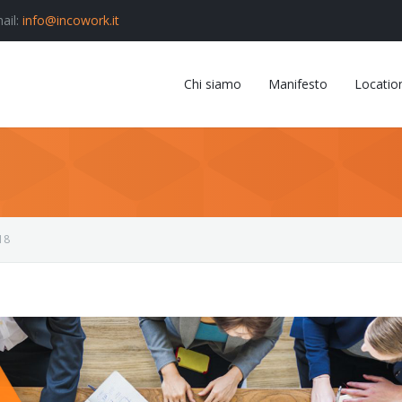
ail:
info@incowork.it
Chi siamo
Manifesto
Locatio
18