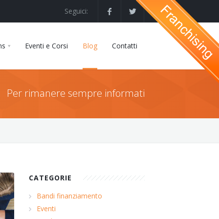
Seguici:
ns
Eventi e Corsi
Blog
Contatti
Per rimanere sempre informati
CATEGORIE
Bandi finanziamento
Eventi