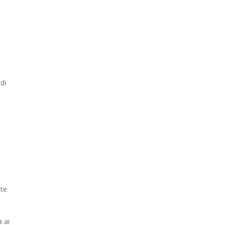
e
di
ate
a ai