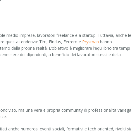
ole medio imprese, lavoratori freelance e a startup. Tuttavia, anche l
are questa tendenza: Tim, Findus, Ferrero e
Prysman
hanno
no della propria realtà. L’obiettivo è migliorare l’equilibrio tra tempi 
 benessere dei dipendenti, a beneficio dei lavoratori stessi e della
condiviso, ma una vera e propria community di professionalità varieg
nze.
ti anche numerosi eventi sociali, formativi e tech oriented, rivolti si