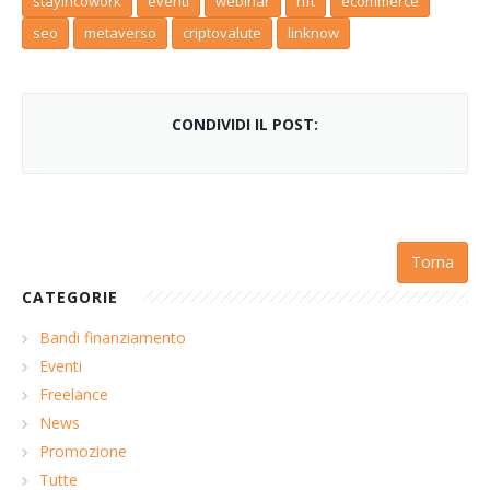
stayincowork
eventi
webinar
nft
ecommerce
seo
metaverso
criptovalute
linknow
CONDIVIDI IL POST:
Torna
CATEGORIE
Bandi finanziamento
Eventi
Freelance
News
Promozione
Tutte