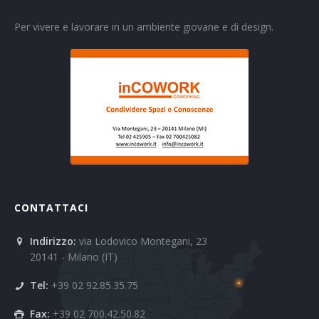
Per vivere e lavorare in un ambiente giovane e di design.
CONTATTACI
Indirizzo:
via Lodovico Montegani, 23
20141 - Milano (IT)
Tel:
+39 02 92.85.35.75
Fax:
+39 02 700.42.50.82