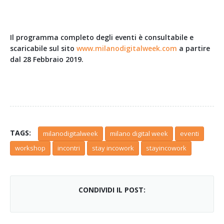
Il programma completo degli eventi è consultabile e
scaricabile sul sito
www.milanodigitalweek.com
a partire
dal 28 Febbraio 2019.
TAGS:
milanodigitalweek
milano digital week
eventi
workshop
incontri
stay incowork
stayincowork
CONDIVIDI IL POST: