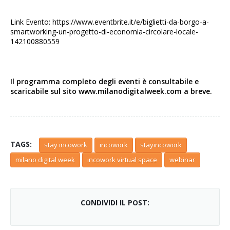
Link Evento:
https://www.eventbrite.it/e/biglietti-da-borgo-a-
smartworking-un-progetto-di-economia-circolare-locale-
142100880559
Il programma completo degli eventi è consultabile e
scaricabile sul sito
www.milanodigitalweek.com
a breve.
TAGS:
stay incowork
incowork
stayincowork
milano digital week
incowork virtual space
webinar
CONDIVIDI IL POST: