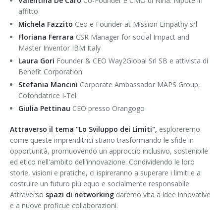
Valentina De Caro
Co-Founder e CMO di Nina. Nipote in
affitto
Michela Fazzito
Ceo e Founder at Mission Empathy srl
Floriana Ferrara
CSR Manager for social Impact and
Master Inventor IBM Italy
Laura Gori
Founder & CEO Way2Global Srl SB e attivista di
Benefit Corporation
Stefania Mancini
Corporate Ambassador MAPS Group,
Cofondatrice I-Tel
Giulia Pettinau
CEO presso Orangogo
Attraverso il tema "Lo Sviluppo dei Limiti",
esploreremo
come queste imprenditrici stiano trasformando le sfide in
opportunità, promuovendo un approccio inclusivo, sostenibile
ed etico nell'ambito dell’innovazione. Condividendo le loro
storie, visioni e pratiche, ci ispireranno a superare i limiti e a
costruire un futuro più equo e socialmente responsabile.
Attraverso
spazi di networking
daremo vita a idee innovative
e a nuove proficue collaborazioni.