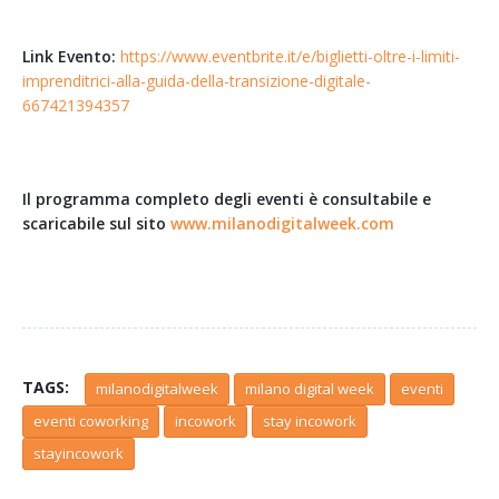
Link Evento:
https://www.eventbrite.it/e/biglietti-oltre-i-limiti-
imprenditrici-alla-guida-della-transizione-digitale-
667421394357
Il programma completo degli eventi è consultabile e
scaricabile sul sito
www.milanodigitalweek.com
TAGS:
milanodigitalweek
milano digital week
eventi
eventi coworking
incowork
stay incowork
stayincowork