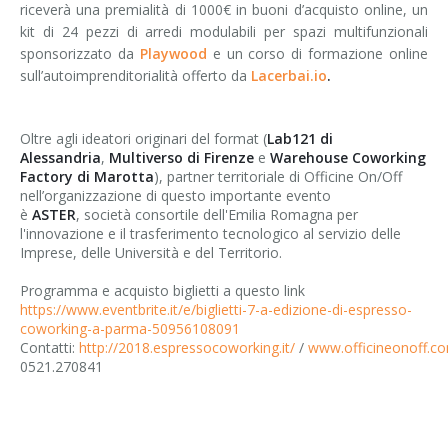
riceverà una premialità di 1000€ in buoni d’acquisto online, un
kit di 24 pezzi di arredi modulabili per spazi multifunzionali
sponsorizzato da
Playwood
e un corso di formazione online
sull’autoimprenditorialità offerto da
Lacerbai.io
.
Oltre agli ideatori originari del format (
Lab121 di
Alessandria
,
Multiverso di Firenze
e
Warehouse Coworking
Factory di Marotta
), partner territoriale di Officine On/Off
nell’organizzazione di questo importante evento
è
ASTER
, società consortile dell'Emilia Romagna per
l'innovazione e il trasferimento tecnologico al servizio delle
Imprese, delle Università e del Territorio.
Programma e acquisto biglietti a questo link
https://www.eventbrite.it/e/biglietti-7-a-edizione-di-espresso-
coworking-a-parma-50956108091
Contatti:
http://2018.espressocoworking.it/
/
www.officineonoff.c
0521.270841