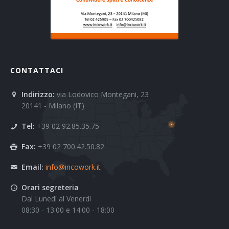
CONTATTACI
Indirizzo:
via Lodovico Montegani, 23
20141 - Milano (IT)
Tel:
+39 02 92.85.35.75
Fax:
+39 02 700.42.50.82
Email:
info@incowork.it
Orari segreteria
Dal Lunedì al Venerdì
08:30 - 13:00 e 14:00 - 18:00