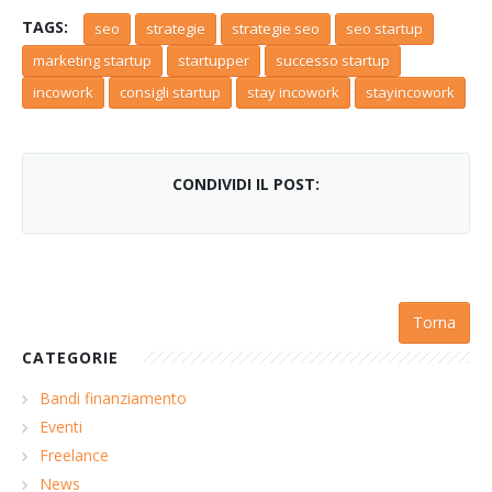
TAGS:
seo
strategie
strategie seo
seo startup
marketing startup
startupper
successo startup
incowork
consigli startup
stay incowork
stayincowork
CONDIVIDI IL POST:
Torna
CATEGORIE
Bandi finanziamento
Eventi
Freelance
News