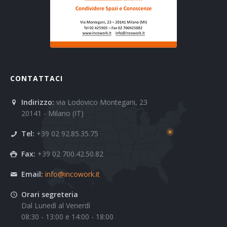
CONTATTACI
Indirizzo:
via Lodovico Montegani, 23
20141 - Milano (IT)
Tel:
+39 02 92.85.35.75
Fax:
+39 02 700.42.50.82
Email:
info@incowork.it
Orari segreteria
Dal Lunedì al Venerdì
08:30 - 13:00 e 14:00 - 18:00