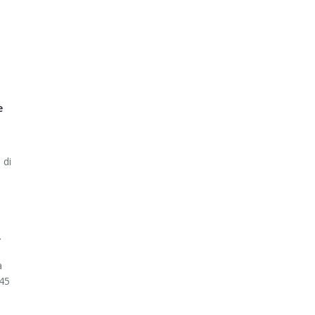
e
 di
.
a
 45