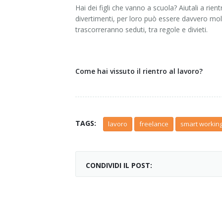
Hai dei figli che vanno a scuola? Aiutali a ri
divertimenti, per loro può essere davvero molto
trascorreranno seduti, tra regole e divieti.
Come hai vissuto il rientro al lavoro?
TAGS:
lavoro
freelance
smart workin
CONDIVIDI IL POST: