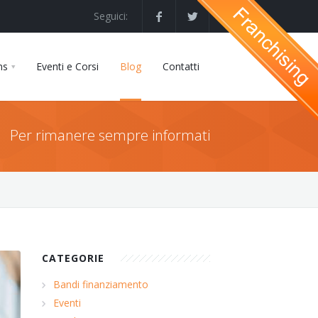
Seguici:
ns
Eventi e Corsi
Blog
Contatti
Per rimanere sempre informati
CATEGORIE
Bandi finanziamento
Eventi