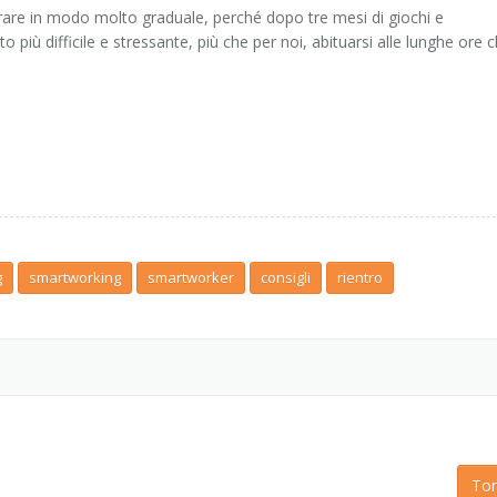
entrare in modo molto graduale, perché dopo tre mesi di giochi e
 più difficile e stressante, più che per noi, abituarsi alle lunghe ore 
g
smartworking
smartworker
consigli
rientro
Tor