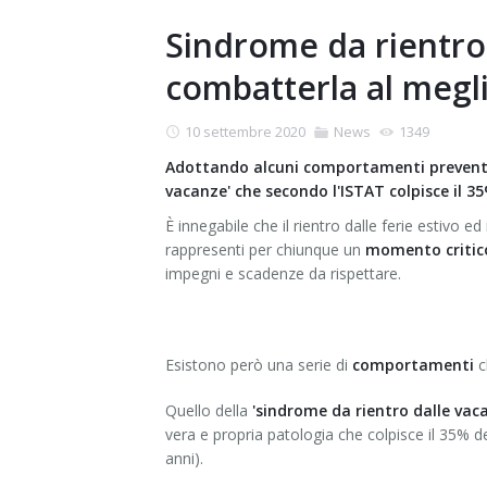
Sindrome da rientro
combatterla al megl
10 settembre 2020
News
1349
Adottando alcuni comportamenti preventivi
vacanze' che secondo l'ISTAT colpisce il 3
È innegabile che il rientro dalle ferie estivo ed 
rappresenti per chiunque un
momento critico
impegni e scadenze da rispettare.
Esistono però una serie di
comportamenti
c
Quello della
'sindrome da rientro dalle vac
vera e propria patologia che colpisce il 35% d
anni).