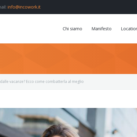
ail:
info@incowork.it
Chi siamo
Manifesto
Locatio
 dalle vacanze? Ecco come combatterla al meglio