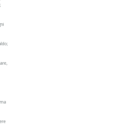
;
gni
aldo;
are,
rima
ere