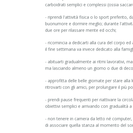
carboidrati semplici e complessi (ossia saccar
- riprendi l'attività fisica o lo sport preferit
buonumore e dormire meglio; durante l'attività
due ore per rilassare mente ed occhi;
- ricomincia a dedicarti alla cura del corpo ed
il fine settimana va invece dedicato alla famigl
- abituarti gradualmente ai ritmi lavorativi, m
ma lasciando almeno un giorno o due di decomp
- approfitta delle belle giornate per stare alla
ritrovarti con gli amici, per prolungare il più po
- prendi pause frequenti per riattivare la circo
obiettivi semplici e arrivando con gradualità 
- non tenere in camera da letto né computer, n
di associare quella stanza al momento del so