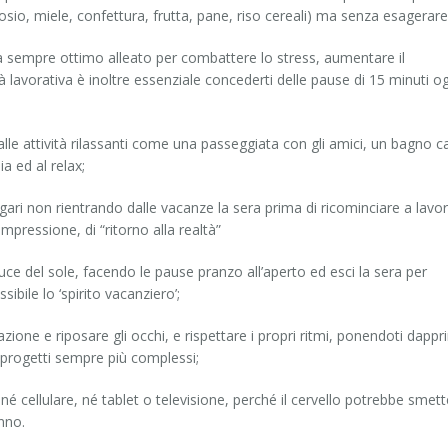
osio, miele, confettura, frutta, pane, riso cereali) ma senza esagerare
o, da sempre ottimo alleato per combattere lo stress, aumentare il
 lavorativa è inoltre essenziale concederti delle pause di 15 minuti o
 alle attività rilassanti come una passeggiata con gli amici, un bagno c
ia ed al relax;
agari non rientrando dalle vacanze la sera prima di ricominciare a lavor
ressione, di “ritorno alla realtà”
 luce del sole, facendo le pause pranzo all’aperto ed esci la sera per
ssibile lo ‘spirito vacanziero’;
lazione e riposare gli occhi, e rispettare i propri ritmi, ponendoti dapp
a progetti sempre più complessi;
é cellulare, né tablet o televisione, perché il cervello potrebbe smett
nno.