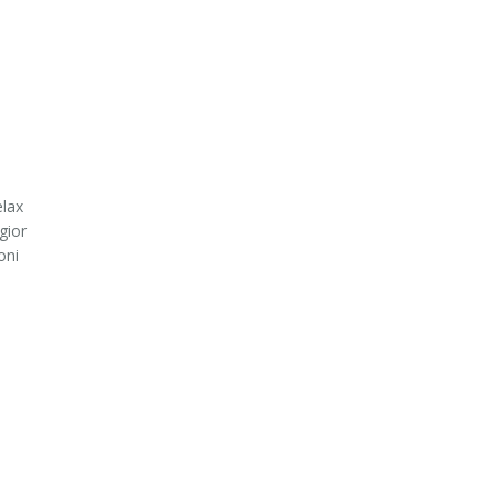
elax
gior
oni