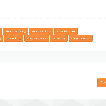
smart working
smartworking
smartworker
g
coworking
stay incowork
incowork
stayincowork
Tor