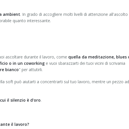
a ambient
. In grado di accogliere molti livelli di attenzione all'ascolto
orabile quanto interessante.
uoi ascoltare durante il lavoro, come
quella da meditazione, blues 
fficio o in un coworking
e vuoi sbarazzarti dei tuoi vicini di scrivania
re bianco
" per attutirli.
la soft può aiutarti a concentrarti sul tuo lavoro, mentre un pezzo a
i il silenzio è d'oro
.
ante il lavoro?