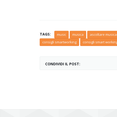
TAGS:
music
musica
ascoltare musica
consigli smartworking
consigli smart workin
CONDIVIDI IL POST: