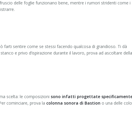
l fruscio delle foglie funzionano bene, mentre i rumori stridenti come i
istrarre.
ò farti sentire come se stessi facendo qualcosa di grandioso. Ti dà
ti stanco e privo d’ispirazione durante il lavoro, prova ad ascoltare dell
ima scelta: le composizioni
sono infatti progettate specificament
 Per cominciare, prova la
colonna sonora di Bastion
o una delle col