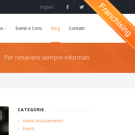
Seguici:
ns
Eventi e Corsi
Blog
Contatti
Per rimanere sempre informati
CATEGORIE
Bandi finanziamento
Eventi