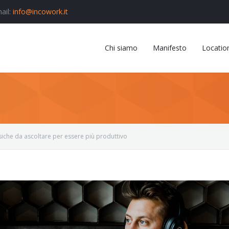
ail:
info@incowork.it
Chi siamo
Manifesto
Locatio
iche da ascoltare per essere più produttivo