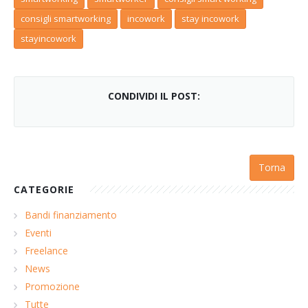
consigli smartworking
incowork
stay incowork
stayincowork
CONDIVIDI IL POST:
Torna
CATEGORIE
Bandi finanziamento
Eventi
Freelance
News
Promozione
Tutte