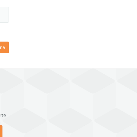
na
rte