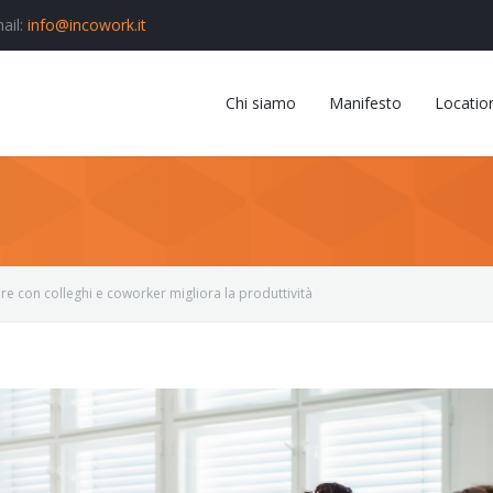
ail:
info@incowork.it
Chi siamo
Manifesto
Locatio
re con colleghi e coworker migliora la produttività