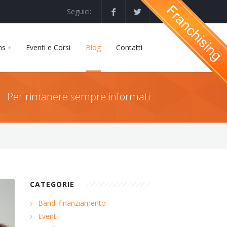
Seguici:
ns
Eventi e Corsi
Blog
Contatti
Per rimanere sempre informati
CATEGORIE
Bandi finanziamento
Eventi