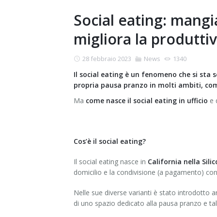
Social eating: mangi
migliora la produttiv
28 febbraio 2023
News
1340
Il social eating è un fenomeno che si sta s
propria pausa pranzo in molti ambiti, com
Ma
come nasce il social eating in ufficio
e q
Cos’è il social eating?
Il social eating nasce in
California nella Sili
domicilio e la condivisione (a pagamento) con
Nelle sue diverse varianti è stato introdott
di uno spazio dedicato alla pausa pranzo e talv