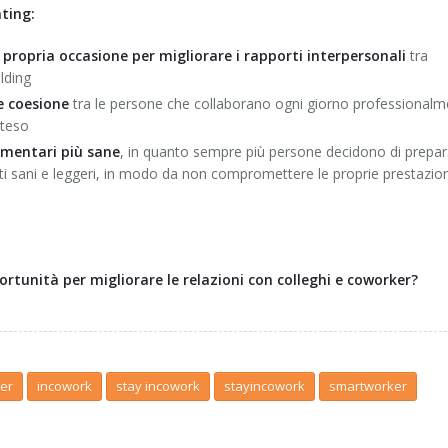
ating:
 propria occasione per migliorare i rapporti interpersonali
tra
lding
e coesione
tra le persone che collaborano ogni giorno professionalm
steso
limentari più sane
, in quanto sempre più persone decidono di prepar
nti sani e leggeri, in modo da non compromettere le proprie prestazion
portunità per migliorare le relazioni con colleghi e coworker?
er
incowork
stay incowork
stayincowork
smartworker