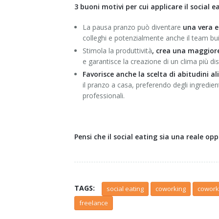
3 buoni motivi per cui applicare il social e
La pausa pranzo può diventare
una vera e
colleghi e potenzialmente anche il team bui
Stimola la produttività
, crea una maggior
e garantisce la creazione di un clima più di
Favorisce anche la scelta di abitudini a
il pranzo a casa, preferendo degli ingredie
professionali.
Pensi che il social eating sia una reale op
TAGS:
social eating
coworking
cowork
freelance