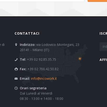
CONTATTACI
ISC
 di
Indirizzo:
via Lodovico Montegani, 23
20141 - Milano (IT)
Tel:
+39 02 92.85.35.75
AFF
Fax:
+39 02 700.42.50.82
Email:
info@incowork.it
Orari segreteria
Dal Lunedì al Venerdì
08:30 - 13:00 e 14:00 - 18:00