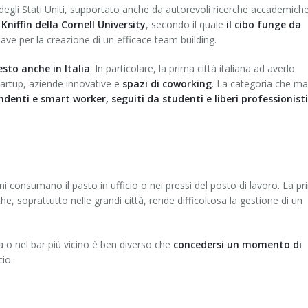
gli Stati Uniti, supportato anche da autorevoli ricerche accademiche
niffin della Cornell University
, secondo il quale
il cibo funge da
ve per la creazione di un efficace team building.
resto anche in Italia
. In particolare, la prima città italiana ad averlo
startup, aziende innovative e
spazi di coworking
. La categoria che m
ndenti e smart worker, seguiti da studenti e liberi professionisti
iani consumano il pasto in ufficio o nei pressi del posto di lavoro. La p
 soprattutto nelle grandi città, rende difficoltosa la gestione di un
ia o nel bar più vicino è ben diverso che
concedersi un momento di
cio.