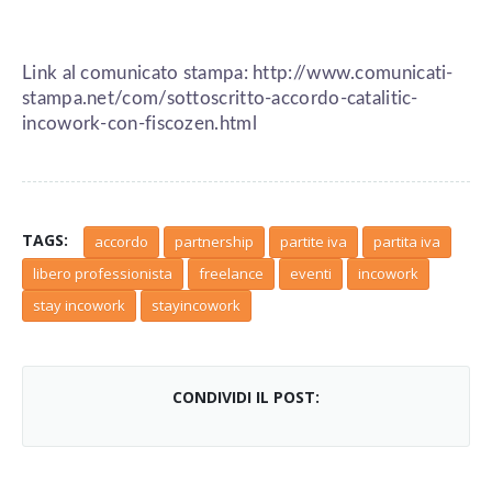
Link al comunicato stampa:
http://www.comunicati-
stampa.net/com/sottoscritto-accordo-catalitic-
incowork-con-fiscozen.html
TAGS:
accordo
partnership
partite iva
partita iva
libero professionista
freelance
eventi
incowork
stay incowork
stayincowork
CONDIVIDI IL POST: