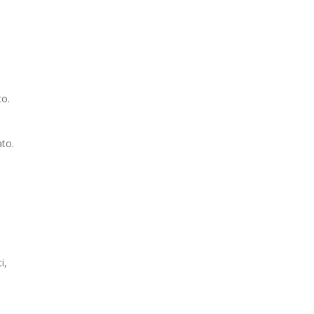
to.
ato.
i,