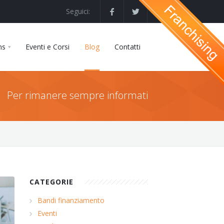
Seguici:
ns
Eventi e Corsi
Blog
Contatti
Per rimanere sempre informati
CATEGORIE
Bandi finanziamento
Eventi