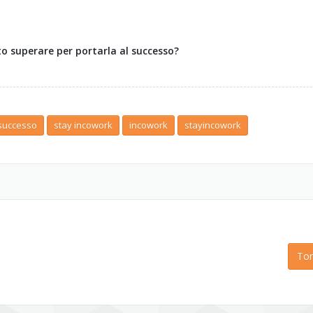
to superare per portarla al successo?
successo
stay incowork
incowork
stayincowork
Tor