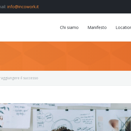
ail:
info@incowork.it
Chi siamo
Manifesto
Locatio
 raggiungere il successo