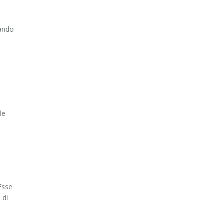
sando
le
Esse
 di