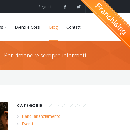
Seguici:
ns
Eventi e Corsi
Blog
Contatti
Per rimanere sempre informati
CATEGORIE
Bandi finanziamento
Eventi