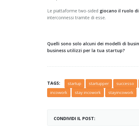
Le piattaforme two-sided
giocano il ruolo d
interconnessi tramite di esse.
Quelli sono solo alcuni dei modelli di bus
business utilizzi per la tua startup?
TAGS:
startup
startupper
successo
incowork
stay incowork
stayincowork
CONDIVIDI IL POST: