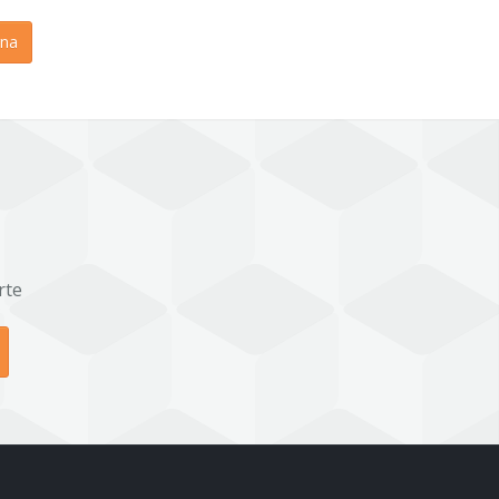
na
rte