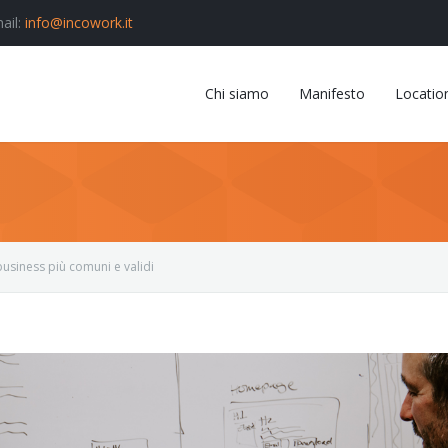
ail:
info@incowork.it
Chi siamo
Manifesto
Locatio
 business più comuni e validi