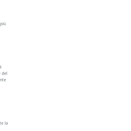
 più
i
 del
ante
te la