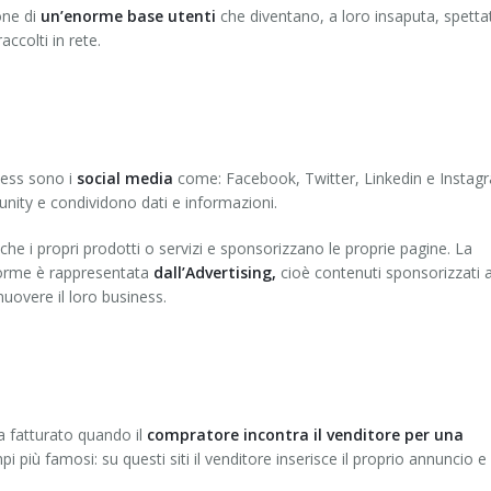
one di
un’enorme base utenti
che diventano, a loro insaputa, spetta
accolti in rete.
ness sono i
social media
come: Facebook, Twitter, Linkedin e Instag
nity e condividono dati e informazioni.
e i propri prodotti o servizi e sponsorizzano le proprie pagine. La
aforme è rappresentata
dall’Advertising,
cioè contenuti sponsorizzati 
uovere il loro business.
a fatturato quando il
compratore incontra il venditore per una
iù famosi: su questi siti il venditore inserisce il proprio annuncio e i