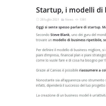
Startup, i modelli di
28 luglio 2021
News
1381
Oggi si sente spesso parlare di startup. Ma
Secondo
Steve Blank
, uno dei guru del mond
trovare un
modello di business ripetibile, s
Per definire il modello di business migliore, s
piani d’impresa, financial plan e piani strateg
come lo vuole fare e di cosa ha bisogno per f
Grazie al Canvas è possibile
riassumere a col
Nonostante sia all’apparenza uno strumento se
infatti, dipenderà il successo del tuo progetto
La creazione di un business model è un’attiv