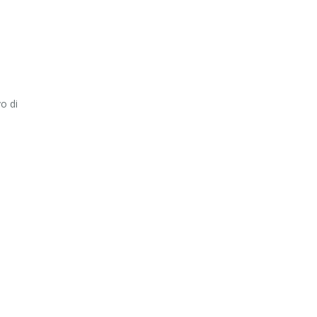
o di
u