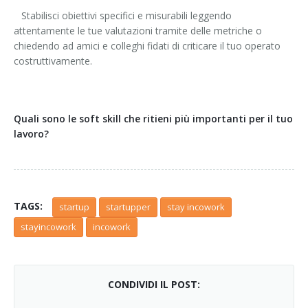
·
Stabilisci obiettivi specifici e misurabili leggendo
attentamente le tue valutazioni tramite delle metriche o
chiedendo ad amici e colleghi fidati di criticare il tuo operato
costruttivamente.
Quali sono le soft skill che ritieni più importanti per il tuo
lavoro?
TAGS:
startup
startupper
stay incowork
stayincowork
incowork
CONDIVIDI IL POST: