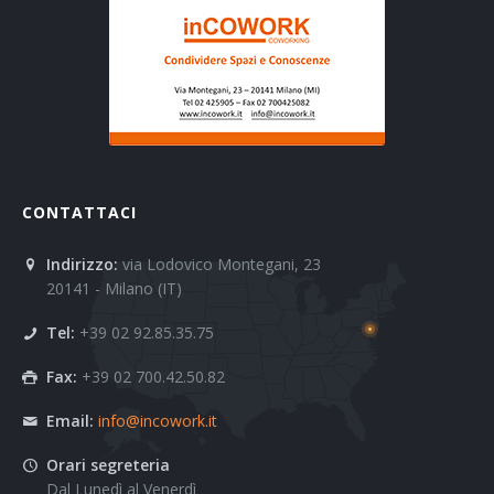
CONTATTACI
Indirizzo:
via Lodovico Montegani, 23
20141 - Milano (IT)
Tel:
+39 02 92.85.35.75
Fax:
+39 02 700.42.50.82
Email:
info@incowork.it
Orari segreteria
Dal Lunedì al Venerdì