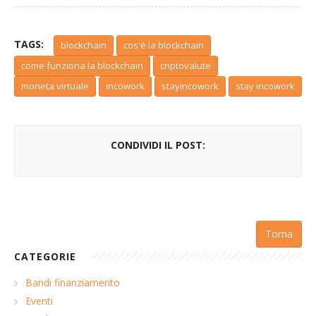
TAGS:
blockchain
cos'è la blockchain
come funziona la blockchain
criptovalute
moneta virtuale
incowork
stayincowork
stay incowork
CONDIVIDI IL POST:
Torna
CATEGORIE
Bandi finanziamento
Eventi