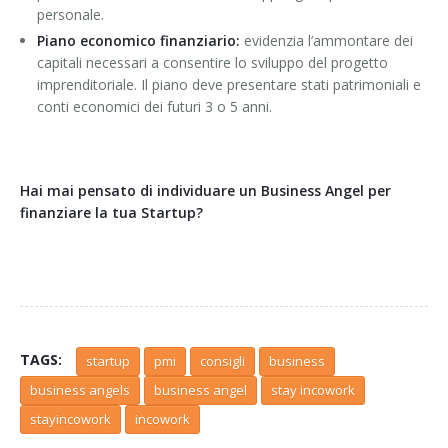
personale.
Piano economico finanziario:
evidenzia l’ammontare dei
capitali necessari a consentire lo sviluppo del progetto
imprenditoriale. Il piano deve presentare stati patrimoniali e
conti economici dei futuri 3 o 5 anni.
Hai mai pensato di individuare un Business Angel per
finanziare la tua Startup?
TAGS:
startup
pmi
consigli
business
business angels
business angel
stay incowork
stayincowork
incowork