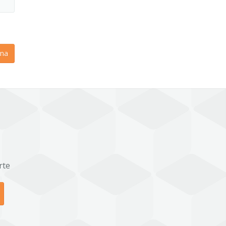
na
rte