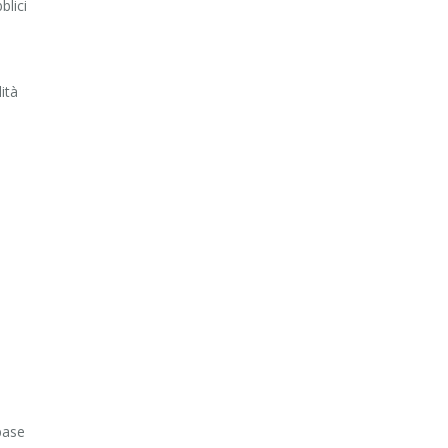
blici
ità
base