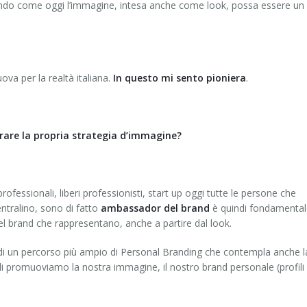
ndo come oggi l’immagine, intesa anche come look, possa essere un
va per la realtà italiana.
In questo mi sento pioniera
.
iorare la propria strategia d’immagine?
professionali, liberi professionisti, start up oggi tutte le persone che
tralino, sono di fatto
ambassador del brand
è quindi fondamental
del brand che rappresentano, anche a partire dal look.
 di un percorso più ampio di Personal Branding che contempla anche l
uali promuoviamo la nostra immagine, il nostro brand personale (profili