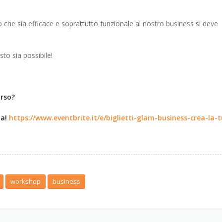
 che sia efficace e soprattutto funzionale al nostro business si deve
to sia possibile!
orso?
ta!
https://www.eventbrite.it/e/biglietti-glam-business-crea-la-
workshop
business