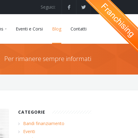
Seguici:
ns
Eventi e Corsi
Blog
Contatti
Per rimanere sempre informati
CATEGORIE
Bandi finanziamento
Eventi