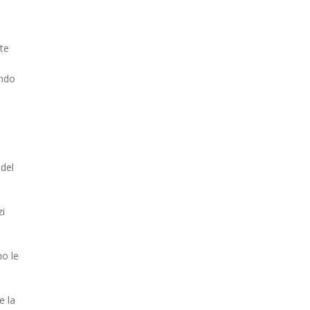
te
ondo
 del
zi
no le
e la