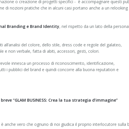
ormazione o creazione di progetti specifici - è accompagnare questi pub
e di nozioni pratiche che in alcuni casi portano anche a un relooking
nal Branding e Brand Identity
, nel rispetto da un lato della personal
i all’analisi del colore, dello stile, dress code e regole del galateo,
e non verbale, fatta di abiti, accessori, gesti, colori.
revole innesca un processo di riconoscimento, identificazione,
 tutti i pubblici del brand e quindi concorre alla buona reputation e
o breve “GLAM BUSINESS: Crea la tua strategia d’immagine”
 è anche vero che ognuno di noi giudica il proprio interlocutore sulla 