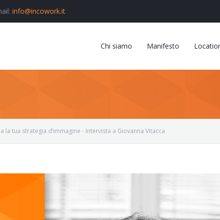
ail:
info@incowork.it
Chi siamo
Manifesto
Locatio
 la tua strategia d’immagine - Intervista a Giovanna Vitacca