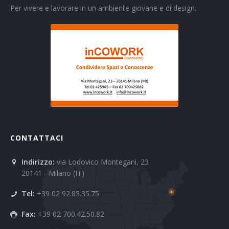
Per vivere e lavorare in un ambiente giovane e di design.
CONTATTACI
Indirizzo:
via Lodovico Montegani, 23
20141 - Milano (IT)
Tel:
+39 02 92.85.35.75
Fax:
+39 02 700.42.50.82