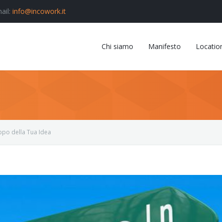
ail:
info@incowork.it
Chi siamo
Manifesto
Locatio
ppo della Tua Idea