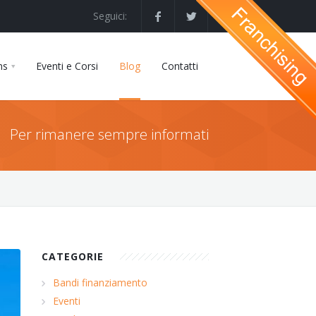
Seguici:
ns
Eventi e Corsi
Blog
Contatti
Per rimanere sempre informati
CATEGORIE
Bandi finanziamento
Eventi