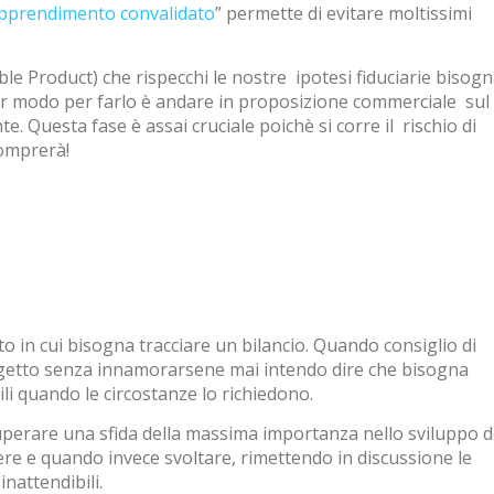
pprendimento convalidato
” permette di evitare moltissimi
e Product) che rispecchi le nostre ipotesi fiduciarie bisog
lior modo per farlo è andare in proposizione commerciale sul
te. Questa fase è assai cruciale poichè si corre il rischio di
omprerà!
 in cui bisogna tracciare un bilancio. Quando consiglio di
ogetto senza innamorarsene mai intendo dire che bisogna
ili quando le circostanze lo richiedono.
uperare una sfida della massima importanza nello sviluppo d
ere e quando invece svoltare, rimettendo in discussione le
inattendibili.