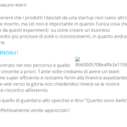
tenere che i prodotti rilasciati da una startup non siano altr
te incerto, ma ciò non è importante in quanto l’unica cosa ch
e da questi esperimenti su come creare un business
olto più preziose di soldi o riconoscimenti, in quanto andr
he.
NZIALI !
ontrato nel mio percorso è quello
a vincente a priori. Tante volte crediamo di avere un team
ne super efficiente e restiamo fermi alla finestra aspettand
re vele verso la gloria non chiedendoci invece se le nostre
te riscontro all’esterno.
quello di guardarsi allo specchio e dirsi “Quanto sono bello”
ffettivamente venite apprezzati !