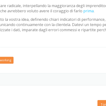
re radicale, interpellando la maggioranza degli imprendito
 che avrebbero voluto avere il coraggio di farlo
prima
.
o la vostra idea, definendo chiari indicatori di performance,
omunicando continuamente con la clientela. Datevi un tempo p
lizzate i dati, imparate dagli errori commessi e ripartite perc
working
Tor