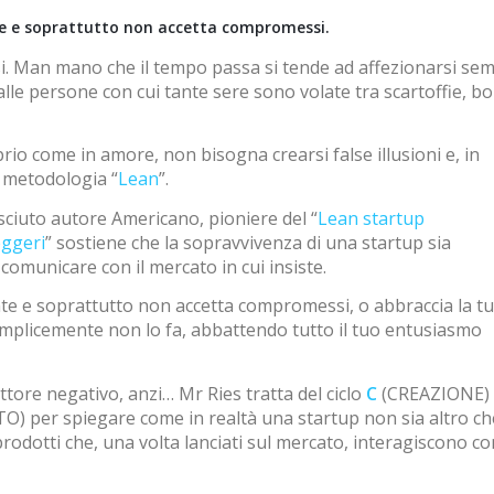
te e soprattutto non accetta compromessi.
. Man mano che il tempo passa si tende ad affezionarsi se
 alle persone con cui tante sere sono volate tra scartoffie, b
o come in amore, non bisogna crearsi false illusioni e, in
a metodologia “
Lean
”.
sciuto autore Americano, pioniere del “
Lean startup
eggeri
” sostiene che la sopravvivenza di una startup sia
comunicare con il mercato in cui insiste.
nte e soprattutto non accetta compromessi, o abbraccia la t
o semplicemente non lo fa, abbattendo tutto il tuo entusiasmo
ore negativo, anzi… Mr Ries tratta del ciclo
C
(CREAZIONE)
 per spiegare come in realtà una startup non sia altro ch
prodotti che, una volta lanciati sul mercato, interagiscono co