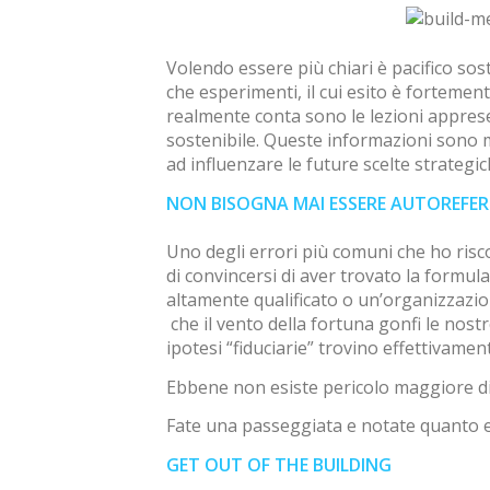
Volendo essere più chiari è pacifico sos
che esperimenti, il cui esito è fortemen
realmente conta sono le lezioni appres
sostenibile. Queste informazioni sono m
ad influenzare le future scelte strategic
NON BISOGNA MAI ESSERE AUTOREFERE
Uno degli errori più comuni che ho risc
di convincersi di aver trovato la formul
altamente qualificato o un’organizzazio
che il vento della fortuna gonfi le nost
ipotesi “fiduciarie” trovino effettivamen
Ebbene non esiste pericolo maggiore di 
Fate una passeggiata e notate quanto e
GET OUT OF THE BUILDING