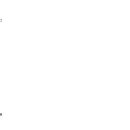
na
el