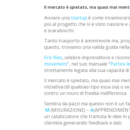
Il mercato è spietato, ma quasi mai men
Avviare una
startup
è come innamorarsi
più al progetto che si è visto nascere e
e scarabocchi.
Tanto trasporto è ammirevole ma, propri
questo, troviamo una valida guida nell
Eric Ries
, celebre imprenditore e ricono
movement
”, nel suo manuale “
Partire l
strettamente legata alla sua capacità di 
Il mercato è spietato, ma quasi mai me
iniziativa (di qualsiasi tipo essa sia) 
contro un muro di fredda indifferenza.
Sembra da pazzi ma questo non è un fatt
M
(MISURAZIONE) –
A
(APPRENDIMENTO)
un catalizzatore che tramuta le idee in 
clientela generando feedback e dati.