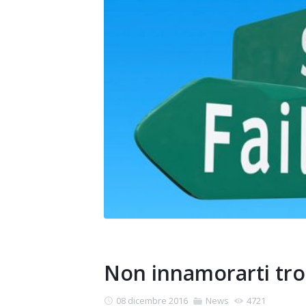
Non innamorarti tro
08 dicembre 2016
News
4721