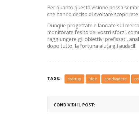
Per quanto questa visione possa sembra
che hanno deciso di svoltare scoprirete
Dunque progettate e lanciate sul mercat
monitorate l’esito dei vostri sforzi, c
raggiungere gli obiettivi prefissati, ana
dopo tutto, la fortuna aiuta gli audaci!
TAGS:
startup
idee
condividere
co
CONDIVIDI IL POST: