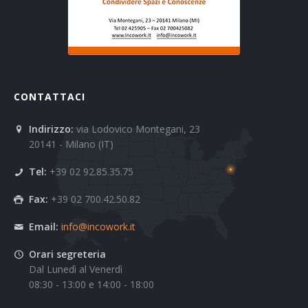
CONTATTACI
Indirizzo:
via Lodovico Montegani, 23
20141 - Milano (IT)
Tel:
+39 02 92.85.35.75
Fax:
+39 02 700.42.50.82
Email:
info@incowork.it
Orari segreteria
Dal Lunedì al Venerdì
08:30 - 13:00 e 14:00 - 18:00