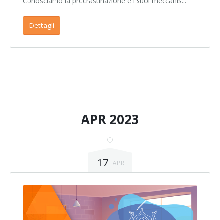
Conosciamo la procrastinazione e i suoi meccanis...
Dettagli
APR 2023
17
APR