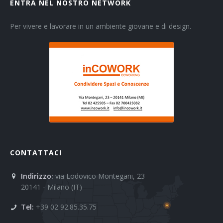
ENTRA NEL NOSTRO NETWORK
Per vivere e lavorare in un ambiente giovane e di design.
CONTATTACI
Indirizzo:
via Lodovico Montegani, 23
20141 - Milano (IT)
Tel:
+39 02 92.85.35.75