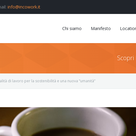
ail:
info@incowork.it
Chi siamo
Manifesto
Locatio
Scopri 
ità di lavoro per la sostenibilità e una nuova “umanità”