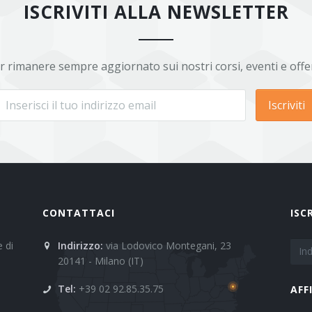
ISCRIVITI ALLA NEWSLETTER
r rimanere sempre aggiornato sui nostri corsi, eventi e offe
Iscriviti
CONTATTACI
ISC
 di
Indirizzo:
via Lodovico Montegani, 23
20141 - Milano (IT)
Tel:
+39 02 92.85.35.75
AFF