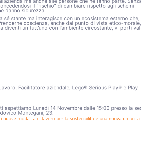
 all’azienda ma anche alle persone che ne fanno parte. Senz
oncedendosi il “rischio” di cambiare rispetto agli schemi
che danno sicurezza.
a a sé stante ma interagisce con un ecosistema esterno che,
 Prenderne coscienza, anche dal punto di vista etico-morale,
a diventi un tutt’uno con l’ambiente circostante, vi porti va
Lavoro, Facilitatore aziendale, Lego® Serious Play® e Play
o, ti aspettiamo Lunedì 14 Novembre dalle 15:00 presso la se
dovico Montegani, 23.
etti-nuove-modalita-di-lavoro-per-la-sostenibilita-e-una-nuova-umanita