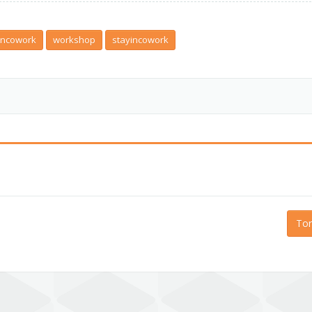
incowork
workshop
stayincowork
Tor