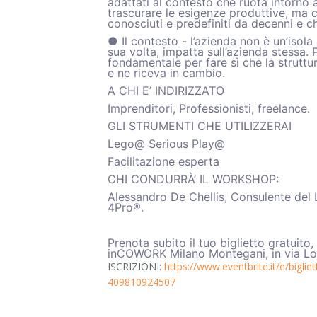
adattati al contesto che ruota intorno
trascurare le esigenze produttive, ma c
conosciuti e predefiniti da decenni e 
● Il contesto - l’azienda non è un’isol
sua volta, impatta sull’azienda stessa.
fondamentale per fare sì che la struttur
e ne riceva in cambio.
A CHI E’ INDIRIZZATO
Imprenditori, Professionisti, freelance.
GLI STRUMENTI CHE UTILIZZERAI
Lego@ Serious Play@
Facilitazione esperta
CHI CONDURRÀ’ IL WORKSHOP:
Alessandro De Chellis, Consulente del 
4Pro®.
Prenota subito il tuo biglietto gratuit
inCOWORK Milano Montegani, in via Lo
ISCRIZIONI:
https://www.eventbrite.it/e/bigli
409810924507