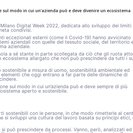
 sul modo in cui un’azienda può e deve divenire un ecosistema
ilano Digital Week 2022, dedicata allo sviluppo dei limiti:
neta condivisi.
nti eccezionali esterni (come il Covid-19) hanno avvicinato
emi aziendali con quelle del tessuto sociale, del territorio 
ema aziendale.
la a sé stante in parte scollegata da ciò che gli ruota att
 ecosistema allargato che non può prescindere da tutti i s
 sostenibile a misura di uomo, sostenibilità ambientale ed
o elementi che oggi entrano a far parte delle dinamiche di
cindere.
ione sul modo in cui un’azienda può e deve sempre di più
cosistema aperto e sostenibile.
i sostenibili con le persone, in che modo rimetterle al cen
si sviluppi una cultura del lavoro basata su principi etici, 
 si può prescindere da processi. Vanno, però, analizzati ed