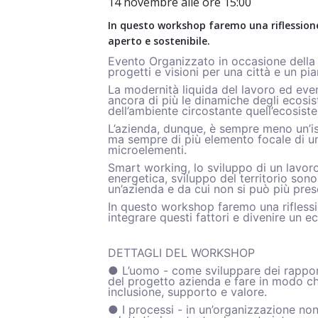
14 novembre alle ore 15:00
In questo workshop faremo una riflessione
aperto e sostenibile.
Evento Organizzato in occasione della M
progetti e visioni per una città e un pia
La modernità liquida del lavoro ed eve
ancora di più le dinamiche degli ecosist
dell’ambiente circostante quell’ecosist
L’azienda, dunque, è sempre meno un’iso
ma sempre di più elemento focale di un
microelementi.
Smart working, lo sviluppo di un lavoro
energetica, sviluppo del territorio son
un’azienda e da cui non si può più pres
In questo workshop faremo una rifless
integrare questi fattori e divenire un e
DETTAGLI DEL WORKSHOP
● L’uomo - come sviluppare dei rapport
del progetto azienda e fare in modo che 
inclusione, supporto e valore.
● I processi - in un’organizzazione non