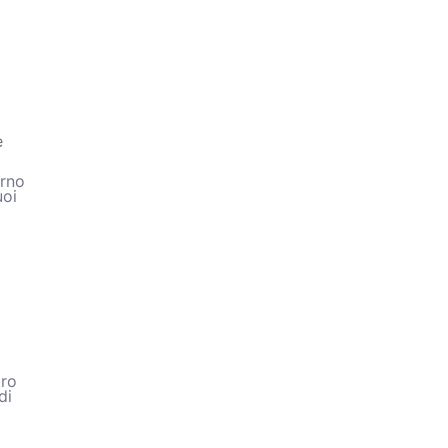
e
orno
uoi
tro
di