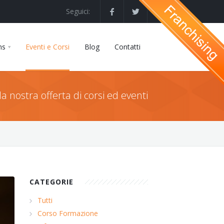
Seguici:
ns
Eventi e Corsi
Blog
Contatti
la nostra offerta di corsi ed eventi
CATEGORIE
Tutti
Corso Formazione