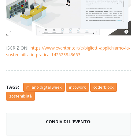
ISCRIZIONI:
https://www.eventbrite.it/e/biglietti-applichiamo-la-
sostenibilita-in-pratica-142523843653
TAGS:
milano digital week
incowork
coderblock
sostenibilità
CONDIVIDI L'EVENTO: