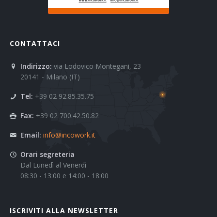
CONTATTACI
Indirizzo:
via Lodovico Montegani, 23
20141 - Milano (IT)
Tel:
+39 02 92.85.35.75
Fax:
+39 02 700.42.50.82
Email:
info@incowork.it
Orari segreteria
Dal Lunedì al Venerdì
08:30 - 13:00 e 14:00 - 18:00
ISCRIVITI ALLA NEWSLETTER