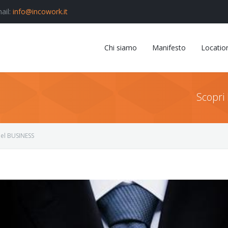
ail:
info@incowork.it
Chi siamo
Manifesto
Locatio
Scopri 
el BUSINESS