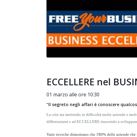
ECCELLERE nel BUS
01 marzo alle ore 10:30
“Il segreto negli affari è conoscere qualco
La crisi sta mettendo in difficoltà molte aziende e molti
differenziarsi e ad ECCELLERE riuscendo a sviluppare
Varie ricerche dimostrano che l'80% delle aziende che