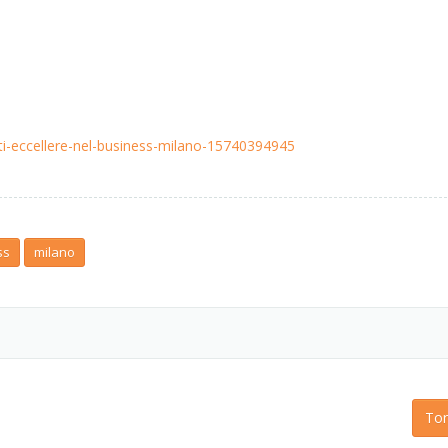
etti-eccellere-nel-business-milano-15740394945
ss
milano
Tor