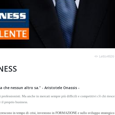
Letto4926 
INESS
sa che nessun altro sa.” - Aristotele Onassis -
 professionisti. Ma anche in mercati sempre più difficili e competitivi c'è chi riesce
 il proprio business.
 crescono in tempo di crisi, investono in FORMAZIONE e sullo sviluppo strategico