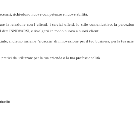
 scenari, richiedono nuove competenze e nuove abilità.
 la relazione con i clienti, i servizi offerti, lo stile comunicativo, la percezio
 dire INNOVARSI, e rivolgersi in modo nuovo a nuovi clienti.
le, andremo insieme "a caccia" di innovazione per il tuo business, per la tua azi
 pratici da utilizzare per la tua azienda o la tua professionalità.
rtunità.