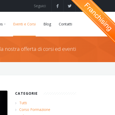
Seguici:
ns
Eventi e Corsi
Blog
Contatti
la nostra offerta di corsi ed eventi
CATEGORIE
Tutti
Corso Formazione