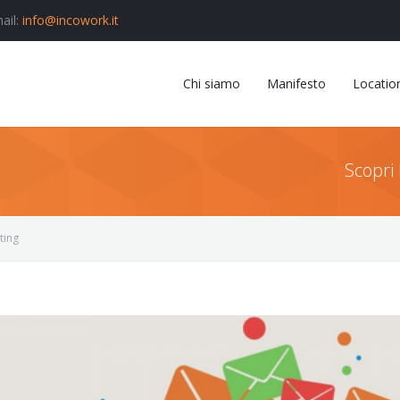
ail:
info@incowork.it
Chi siamo
Manifesto
Locatio
Scopri 
ting