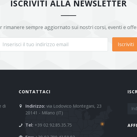
ISCRIVITI ALLA NEWSLETTER
r rimanere sempre aggiornato sui nostri corsi, eventi e offe
Iscriviti
CONTATTACI
ISC
 di
Indirizzo:
via Lodovico Montegani, 23
20141 - Milano (IT)
Tel:
+39 02 92.85.35.75
AFF