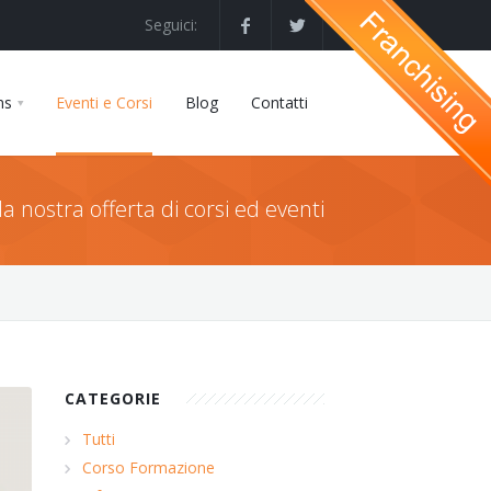
Seguici:
ns
Eventi e Corsi
Blog
Contatti
la nostra offerta di corsi ed eventi
CATEGORIE
Tutti
Corso Formazione