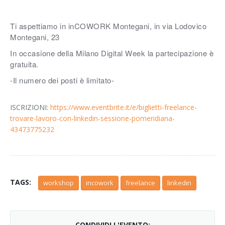
Ti aspettiamo in inCOWORK Montegani, in via Lodovico
Montegani, 23
In occasione della Milano Digital Week la partecipazione è
gratuita.
-Il numero dei posti è limitato-
ISCRIZIONI:
https://www.eventbrite.it/e/biglietti-freelance-
trovare-lavoro-con-linkedin-sessione-pomeridiana-
43473775232
TAGS:
workshop
incowork
freelance
linkedin
CONDIVIDI L'EVENTO: