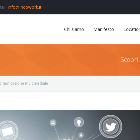
ail:
info@incowork.it
Chi siamo
Manifesto
Locatio
Scopri 
Comunicazione multimediale