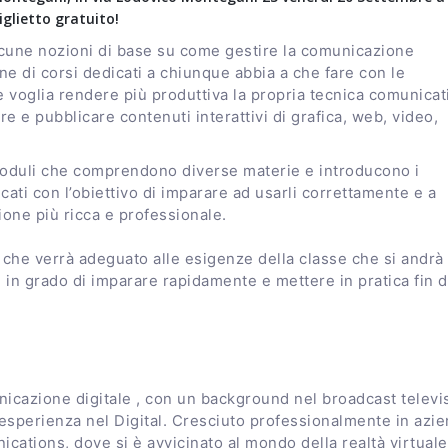
iglietto gratuito!
lcune nozioni di base su come gestire la comunicazione
e di corsi dedicati a chiunque abbia a che fare con le
 voglia rendere più produttiva la propria tecnica comunicat
re e pubblicare contenuti interattivi di grafica, web, video,
 moduli che comprendono diverse materie e introducono i
icati con l’obiettivo di imparare ad usarli correttamente e a
ione più ricca e professionale.
he verrà adeguato alle esigenze della classe che si andrà
i in grado di imparare rapidamente e mettere in pratica fin 
icazione digitale , con un background nel broadcast televi
 esperienza nel Digital. Cresciuto professionalmente in azi
ations, dove si è avvicinato al mondo della realtà virtuale