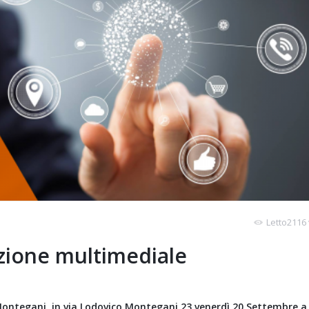
Letto2116 
zione multimediale
ntegani, in via Lodovico Montegani 23 venerdì 20 Settembre a