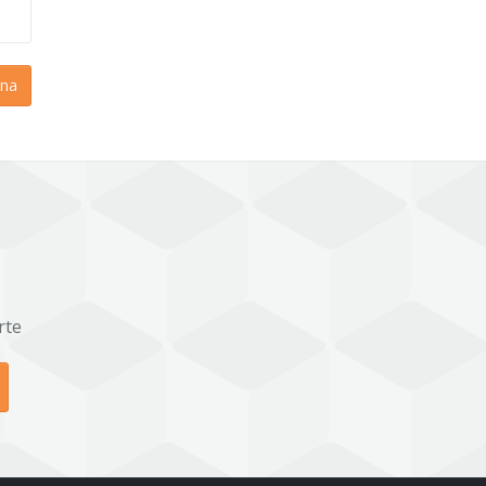
na
rte