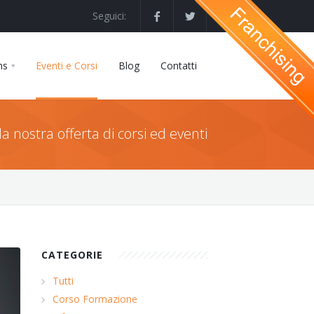
Seguici:
ns
Eventi e Corsi
Blog
Contatti
la nostra offerta di corsi ed eventi
CATEGORIE
Tutti
Corso Formazione