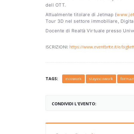
dell OTT.
Attualmente titolare di Jetmap (
www.jet
Tour 3D nel settore immobiliare, Digital
Docente di Realtà Virtuale presso Uni
ISCRIZIONI:
https://www.eventbrite.it/e/bigl
TAGS:
incowork
stayincowork
formaz
CONDIVIDI L'EVENTO: