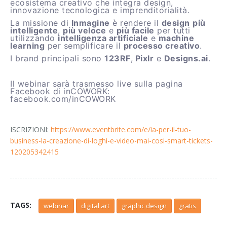
ecosistema creativo che integra design,
innovazione tecnologica e imprenditorialità.
La missione di
Inmagine
è rendere il
design
più
intelligente
,
più veloce
e
più facile
per tutti
utilizzando
intelligenza artificiale
e
machine
learning
per semplificare il
processo creativo
.
I brand principali sono
123RF
,
Pixlr
e
Designs.ai
.
Il webinar sarà trasmesso live sulla pagina
Facebook di inCOWORK:
facebook.com/inCOWORK
ISCRIZIONI:
https://www.eventbrite.com/e/ia-per-il-tuo-
business-la-creazione-di-loghi-e-video-mai-cosi-smart-tickets-
120205342415
TAGS:
webinar
digital art
graphic design
gratis