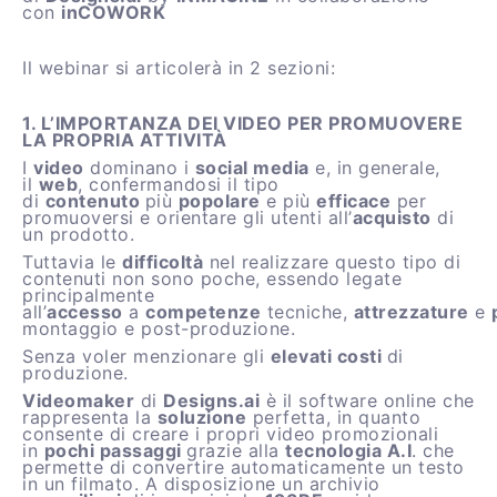
con
inCOWORK
Il webinar si articolerà in 2 sezioni:
1. L’IMPORTANZA DEI VIDEO PER PROMUOVERE
LA PROPRIA ATTIVITÀ
I
video
dominano i
social media
e, in generale,
il
web
, confermandosi il tipo
di
contenuto
più
popolare
e più
efficace
per
promuoversi e orientare gli utenti all’
acquisto
di
un prodotto.
Tuttavia le
difficoltà
nel realizzare questo tipo di
contenuti non sono poche, essendo legate
principalmente
all’
accesso
a
competenze
tecniche,
attrezzature
e
montaggio e post-produzione.
Senza voler menzionare gli
elevati costi
di
produzione.
Videomaker
di
Designs.ai
è il software online che
rappresenta la
soluzione
perfetta, in quanto
consente di creare i propri video promozionali
in
pochi passaggi
grazie alla
tecnologia A.I
. che
permette di convertire automaticamente un testo
in un filmato. A disposizione un archivio