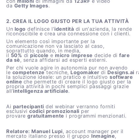
con
milioni
di immagini da
123RF
e video
da
Getty Images
.
2. CREA IL LOGO GIUSTO PER LA TUA ATTIVITÀ
Un
logo
definisce l'
identità
di un'azienda, la rende
riconoscibile e crea una connessione con i clienti.
Un elemento così importante per la
comunicazione non va lasciato al caso,
soprattutto quando, in media,
il
50%
di
piccole
e
micro
imprese
decide di
fare
da sè
, senza affidarsi ad esperti esterni.
Per chi vuole agire in autonomia pur non avendo
le
competenze
tecniche,
Logomaker
di
Designs.ai
r
la soluzione ideale: un pratico e intuitivo
software
online
che permette di creare il logo giusto per la
propria attività in pochi semplici passaggi grazie
all’
intelligenza artificiale
.
Ai
partecipanti
del webinar verranno forniti
esclusivi
codici promozionali
per
provare
gratuitamente
i programmi menzionati.
Relatore: Manuel Lupi
, account manager per il
mercato italiano presso il gruppo
Inmagine
,