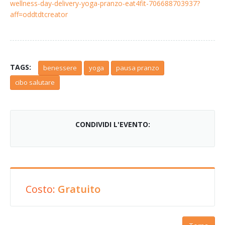
wellness-day-delivery-yoga-pranzo-eat4fit-706688703937?
aff=oddtdtcreator
TAGS:
benessere
yoga
pausa pranzo
cibo salutare
CONDIVIDI L'EVENTO:
Costo:
Gratuito