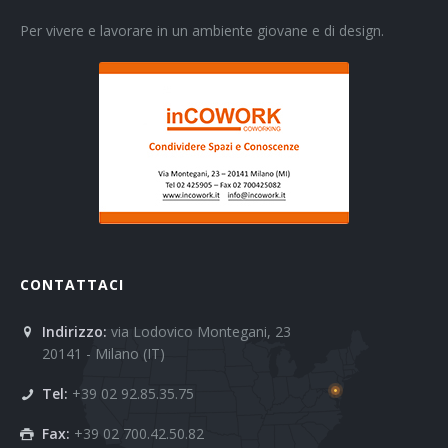
Per vivere e lavorare in un ambiente giovane e di design.
CONTATTACI
Indirizzo:
via Lodovico Montegani, 23
20141 - Milano (IT)
Tel:
+39 02 92.85.35.75
Fax:
+39 02 700.42.50.82