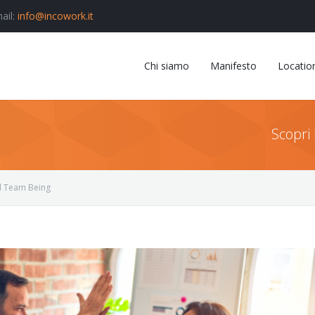
ail:
info@incowork.it
Chi siamo
Manifesto
Locatio
Scopri 
l Team Being