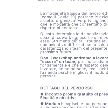
La modernità liquida del lavoro ed 
(come il Covid-19) portano le azie
assetto organizzativo privilegiando
quelle modalità che consentano di e
rispetto al contesto.
Questo determina la delocalizzazio
spazi di coworking, ecc.) e un mod
esse. Strumenti digitali, routine la
comunicativo differenti sono solo 
caratterizzano i team del presente
prossimo futuro.
Con il workshop andremo a lavora
“essere” un team,
perché crediamo
fondamentale e che il rispetto delle
lavorare, come persone, ecc.) debb
l’azienda perché migliora il modo d
persone.
DETTAGLI DEL PERCORSO
● incontro promo gratuito di pre
Finalità e obiettivi.
● Modulo I
: capisci le tue person
sulle persone capirne caratteristic