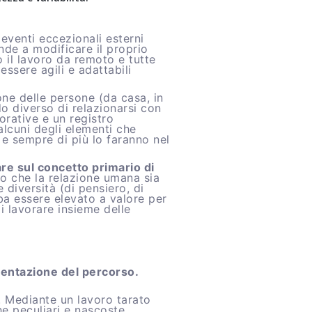
eventi eccezionali esterni
nde a modificare il proprio
 il lavoro da remoto e tutte
ssere agili e adattabili
ne delle persone (da casa, in
o diverso di relazionarsi con
vorative e un registro
alcuni degli elementi che
 e sempre di più lo faranno nel
re sul concetto primario di
 che la relazione umana sia
 diversità (di pensiero, di
a essere elevato a valore per
i lavorare insieme delle
sentazione del percorso.
e. Mediante un lavoro tarato
he peculiari e nascoste,