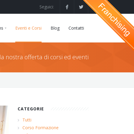
Seguici:
ns
Eventi e Corsi
Blog
Contatti
la nostra offerta di corsi ed eventi
CATEGORIE
Tutti
Corso Formazione