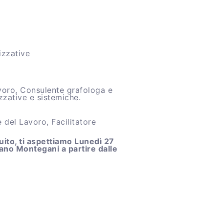
izzative
voro, Consulente grafologa e
izzative e sistemiche.
del Lavoro, Facilitatore
tuito, ti aspettiamo Lunedì 27
o Montegani a partire dalle