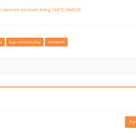
etti-lavorare-sul-team-being-168721666045
s
lego serious play
incowork
Tor