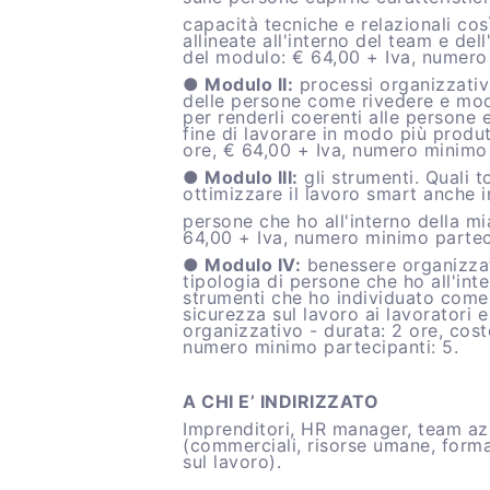
capacità tecniche e relazionali cos
allineate all'interno del team e del
del modulo: € 64,00 + Iva, numero 
● Modulo II:
processi organizzativi
delle persone come rivedere e modi
per renderli coerenti alle persone e
fine di lavorare in modo più produt
ore, € 64,00 + Iva, numero minimo 
● Modulo III:
gli strumenti. Quali t
ottimizzare il lavoro smart anche i
persone che ho all'interno della mi
64,00 + Iva, numero minimo parteci
● Modulo IV:
benessere organizzati
tipologia di persone che ho all'inte
strumenti che ho individuato come
sicurezza sul lavoro ai lavoratori e
organizzativo - durata: 2 ore, cos
numero minimo partecipanti: 5.
A CHI E’ INDIRIZZATO
Imprenditori, HR manager, team azi
(commerciali, risorse umane, form
sul lavoro).