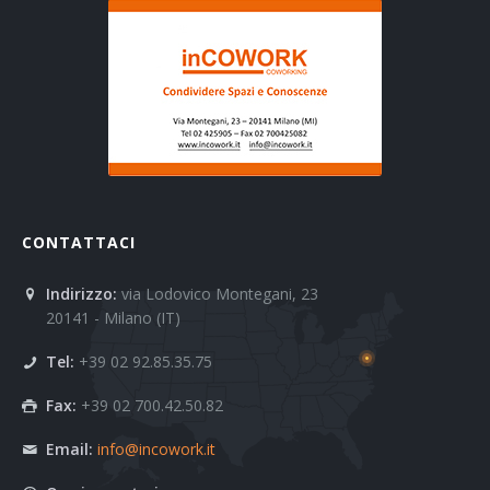
CONTATTACI
Indirizzo:
via Lodovico Montegani, 23
20141 - Milano (IT)
Tel:
+39 02 92.85.35.75
Fax:
+39 02 700.42.50.82
Email:
info@incowork.it