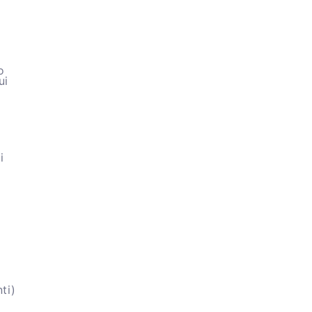
o
ui
i
r
ti)