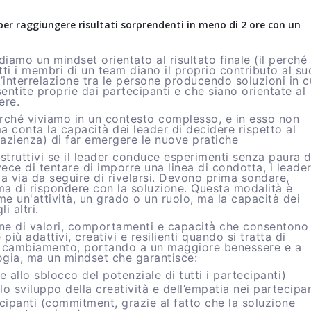
r raggiungere risultati sorprendenti in meno di 2 ore con un
iamo un mindset orientato al risultato finale (il perché
ti i membri di un team diano il proprio contributo al su
’interrelazione tra le persone producendo soluzioni in c
sentite proprie dai partecipanti e che siano orientate al
ere.
rché viviamo in un contesto complesso, e in esso non
a conta la capacità dei leader di decidere rispetto al
pazienza) di far emergere le nuove pratiche
truttivi se il leader conduce esperimenti senza paura d
nvece di tentare di imporre una linea di condotta, i leade
 via da seguire di rivelarsi. Devono prima sondare,
ima di rispondere con la soluzione. Questa modalità è
me un'attività, un grado o un ruolo, ma la capacità dei
i altri.
one di valori, comportamenti e capacità che consentono
 più adattivi, creativi e resilienti quando si tratta di
 e cambiamento, portando a un maggiore benessere e a
logia, ma un mindset che garantisce:
e allo sblocco del potenziale di tutti i partecipanti)
lo sviluppo della creatività e dell’empatia nei partecipan
ecipanti (commitment, grazie al fatto che la soluzione