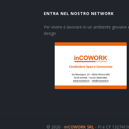
ENTRA NEL NOSTRO NETWORK
Per vivere e lavorare in un ambiente giovane e
design.
© 2026 -
inCOWORK SRL
- PI e CF 1327411