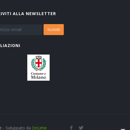
RIVITI ALLA NEWSLETTER
Iscriviti
ILIAZIONI
e
- Sviluppato da
OnLime