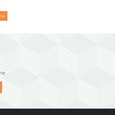
na
rte