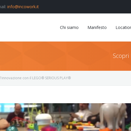
ail:
info@incowork.it
Chi siamo
Manifesto
Locatio
Scopri 
ll'innovazione con il LEGO® SERIOUS PLAY®