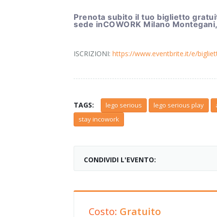
Prenota subito il tuo biglietto grat
sede inCOWORK Milano Montegani, i
ISCRIZIONI:
https://www.eventbrite.it/e/bigli
TAGS:
lego serious
lego serious play
stay incowork
CONDIVIDI L'EVENTO:
Costo:
Gratuito