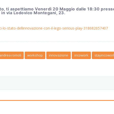
uito, ti aspettiamo Venerdì 20 Maggio dalle 18:30 press
n via Lodovico Montegani, 23.
etti-lo-stato-dellinnovazione-con-il-lego-serious-play-318682657407
andrea romoli
workshop
innovazione
incowork
stayincowor