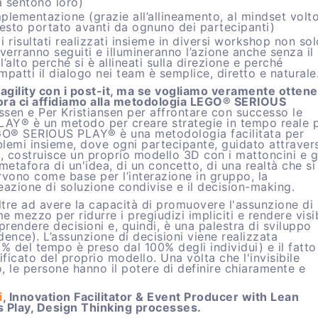
a sentono loro)
mplementazione (grazie all’allineamento, al mindset volto
esto portato avanti da ognuno dei partecipanti)
i risultati realizzati insieme in diversi workshop non sol
erranno seguiti e illumineranno l’azione anche senza il
l’alto perché si è allineati sulla direzione e perché
 impatti il dialogo nei team è semplice, diretto e naturale
agility con i post-it, ma se vogliamo veramente otten
llora ci affidiamo alla metodologia LEGO® SERIOUS
en e Per Kristiansen per affrontare con successo le
PLAY® è un metodo per creare strategie in tempo reale 
EGO® SERIOUS PLAY® è una metodologia facilitata per
blemi insieme, dove ogni partecipante, guidato attraver
e, costruisce un proprio modello 3D con i mattoncini e g
etafora di un'idea, di un concetto, di una realtà che si
rvono come base per l’interazione in gruppo, la
eazione di soluzione condivise e il decision-making.
ltre ad avere la capacità di promuovere l'assunzione di
 mezzo per ridurre i pregiudizi impliciti e rendere visib
i prendere decisioni e, quindi, è una palestra di sviluppo
idence). L’assunzione di decisioni viene realizzata
00% del tempo è preso dal 100% degli individui) e il fatto
ificato del proprio modello. Una volta che l'invisibile
o, le persone hanno il potere di definire chiaramente e
i
, Innovation Facilitator & Event Producer with Lean
s Play, Design Thinking processes.