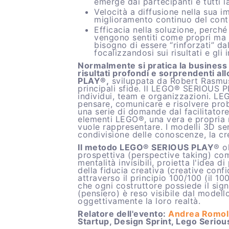
emerge dai partecipanti e tutti l
Velocità a diffusione nella sua i
miglioramento continuo del cont
Efficacia nella soluzione, perché 
vengono sentiti come propri ma v
bisogno di essere “rinforzati” dal
focalizzandosi sui risultati e gli
Normalmente si pratica la business 
risultati profondi e sorprendenti a
PLAY®,
sviluppata da Robert Rasmuss
principali sfide. Il LEGO® SERIOUS 
individui, team e organizzazioni. L
pensare, comunicare e risolvere pro
una serie di domande dal facilitator
elementi LEGO®, una vera e propria m
vuole rappresentare. I modelli 3D se
condivisione delle conoscenze, la cr
Il metodo LEGO® SERIOUS PLAY
® o
prospettiva (perspective taking) come
mentalità invisibili, proietta l'idea d
della fiducia creativa (creative conf
attraverso il principio 100/100 (il 1
che ogni costruttore possiede il sign
(pensiero) è reso visibile dal modell
oggettivamente la loro realtà.
Relatore dell'evento:
Andrea Romol
Startup, Design Sprint, Lego Seriou