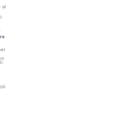
 al
o
.
ere
per
so
li
ili