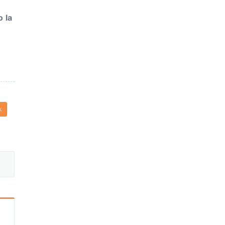
o la
k