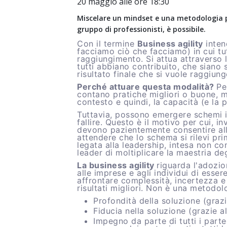
20 maggio alle ore 18:30
Miscelare un mindset e una metodologia pe
gruppo di professionisti, è possibile.
Con il termine
Business agility
intend
facciamo ciò che facciamo) in cui tut
raggiungimento. Si attua attraverso l
tutti abbiano contribuito, che siano 
risultato finale che si vuole raggiung
Perché attuare questa modalità?
Pe
contano pratiche migliori o buone, m
contesto e quindi, la capacità (e la 
Tuttavia, possono emergere schemi is
fallire. Questo è il motivo per cui, i
devono pazientemente consentire alla
attendere che lo schema si rilevi pr
legata alla leadership, intesa non co
leader di moltiplicare la maestria degl
La business agility
riguarda l'adozi
alle imprese e agli individui di essere
affrontare complessità, incertezza
risultati migliori. Non è una metodo
Profondità della soluzione (grazi
Fiducia nella soluzione (grazie al
Impegno da parte di tutti i part