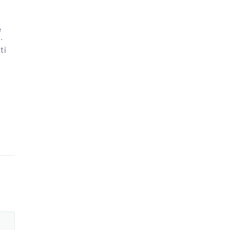
e
.
ti
o