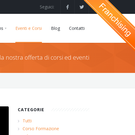
Seguici:
ns
Eventi e Corsi
Blog
Contatti
la nostra offerta di corsi ed eventi
CATEGORIE
Tutti
Corso Formazione