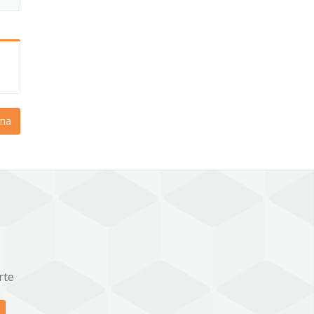
na
rte