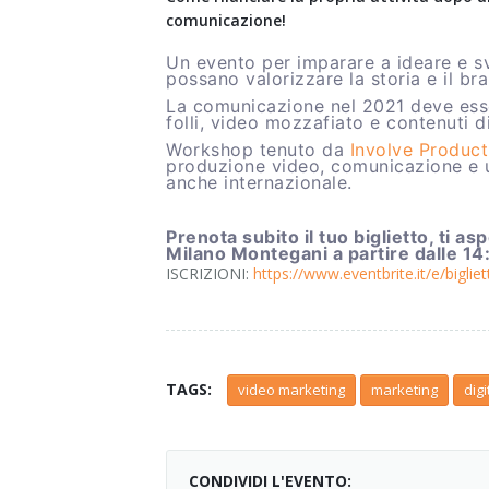
comunicazione!
Un evento per imparare a ideare e sv
possano valorizzare la storia e il b
La comunicazione nel 2021 deve esser
folli, video mozzafiato e contenuti d
Workshop tenuto da
Involve Product
produzione video, comunicazione e u
anche internazionale.
Prenota subito il tuo biglietto, t
Milano Montegani a partire dalle 14
ISCRIZIONI:
https://www.eventbrite.it/e/big
TAGS:
video marketing
marketing
dig
CONDIVIDI L'EVENTO: