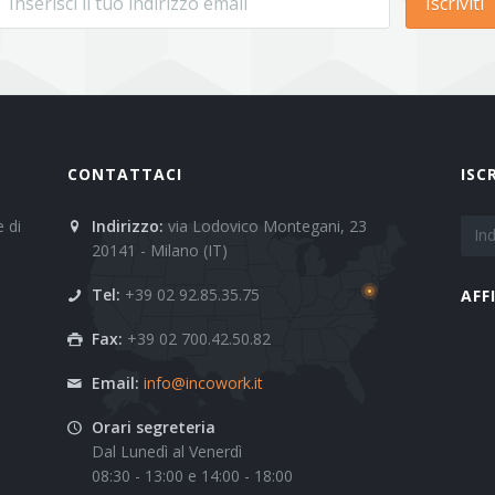
Iscriviti
CONTATTACI
ISC
 di
Indirizzo:
via Lodovico Montegani, 23
20141 - Milano (IT)
Tel:
+39 02 92.85.35.75
AFF
Fax:
+39 02 700.42.50.82
Email:
info@incowork.it
Orari segreteria
Dal Lunedì al Venerdì
08:30 - 13:00 e 14:00 - 18:00