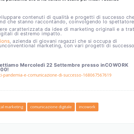
iluppare contenuti di qualità e progetti di successo ch
rand che stanno raccontando, coinvolgendo lo spettatore
e caratterizzata da idee di marketing originali e a trat
igitali di estremo impatto.
ions
, azienda di giovani ragazzi che si occupa di
nconventional marketing, con vari progetti di success
i aspettiamo Mercoledì 22 Settembre presso inCOWORK
:00!
lietti-pandemia-e-comunicazione-di-successo-168067567619
ital marketing
comunicazione digitale
incowork