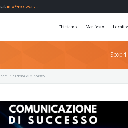
ail:
info@incowork.it
Chi siamo
Manifesto
Locatio
Scopri 
 comunicazione di successo